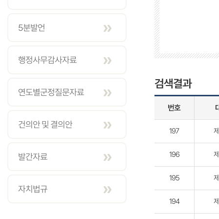
5분발언
행정사무감사자료
검색결과
연도별군정질문자료
번호
건의안 및 결의안
197
제
196
제
발간자료
195
제
자치법규
194
제