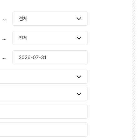
~
~
~