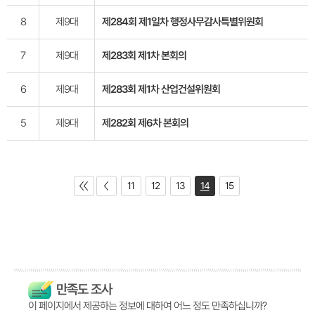
8
제9대
제284회 제1일차 행정사무감사특별위원회
7
제9대
제283회 제1차 본회의
6
제9대
제283회 제1차 산업건설위원회
5
제9대
제282회 제6차 본회의
11
12
13
14
15
만족도 조사
이 페이지에서 제공하는 정보에 대하여 어느 정도 만족하십니까?