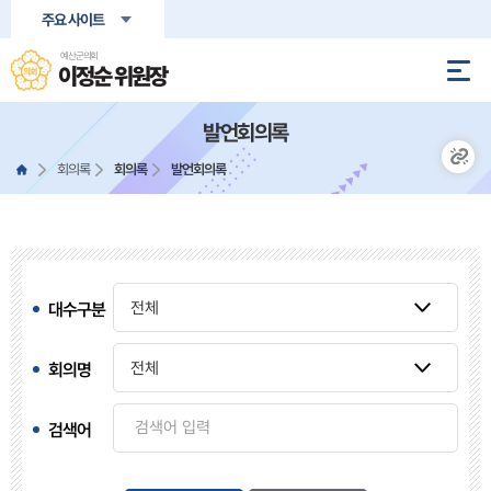
본문바로가기
주요 사이트
예산군의회
이정순 위원장
발언회의록
회의록
회의록
발언회의록
대수구분
회의명
검색어