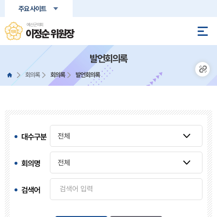
본문바로가기
주요 사이트
예산군의회
이정순 위원장
발언회의록
회의록
회의록
발언회의록
대수구분
회의명
검색어