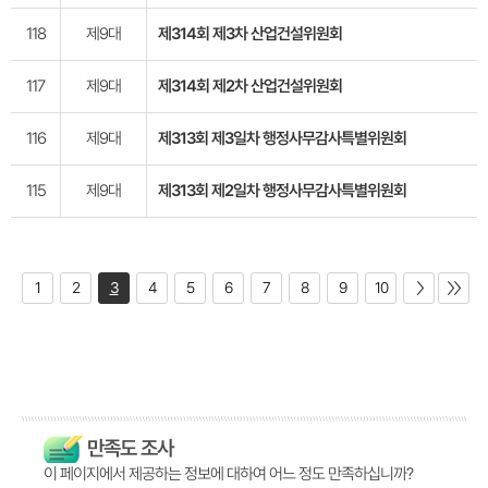
118
제9대
제314회 제3차 산업건설위원회
117
제9대
제314회 제2차 산업건설위원회
116
제9대
제313회 제3일차 행정사무감사특별위원회
115
제9대
제313회 제2일차 행정사무감사특별위원회
1
2
3
4
5
6
7
8
9
10
만족도 조사
이 페이지에서 제공하는 정보에 대하여 어느 정도 만족하십니까?