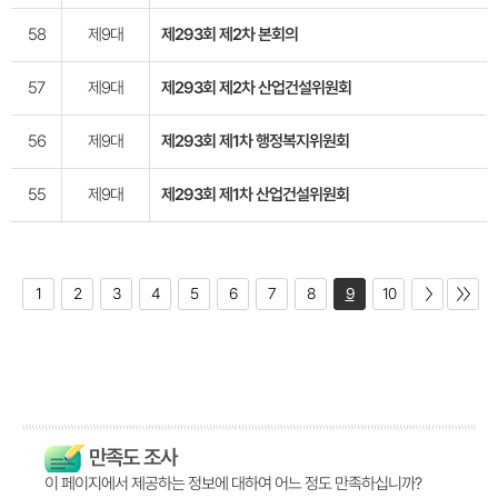
58
제9대
제293회 제2차 본회의
57
제9대
제293회 제2차 산업건설위원회
56
제9대
제293회 제1차 행정복지위원회
55
제9대
제293회 제1차 산업건설위원회
1
2
3
4
5
6
7
8
9
10
만족도 조사
이 페이지에서 제공하는 정보에 대하여 어느 정도 만족하십니까?