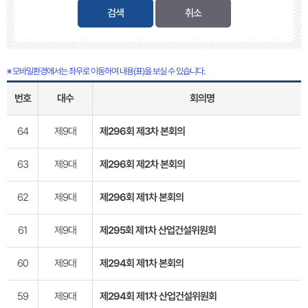
검색
※ 모바일환경에서는 좌우로 이동하여 내용(표)을 보실 수 있습니다.
번호
대수
회의명
64
제9대
제296회 제3차 본회의
63
제9대
제296회 제2차 본회의
62
제9대
제296회 제1차 본회의
61
제9대
제295회 제1차 산업건설위원회
60
제9대
제294회 제1차 본회의
59
제9대
제294회 제1차 산업건설위원회