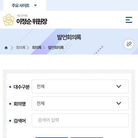
본문바로가기
주요 사이트
예산군의회
이정순 위원장
발언회의록
회의록
회의록
발언회의록
대수구분
회의명
검색어