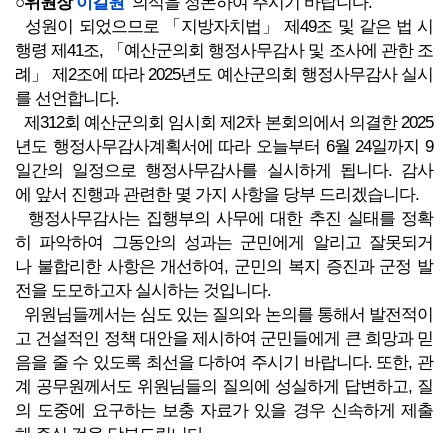
○위원장
이길원
의석을 정돈하여 주시기 바랍니다.
성원이 되었으므로 「지방자치법」 제49조 및 같은 법 시
행령 제41조, 「예산군의회 행정사무감사 및 조사에 관한 조
례」 제2조에 따라 2025년도 예산군의회 행정사무감사 실시
를 선언합니다.
제312회 예산군의회 임시회 제2차 본회의에서 의결한 2025
년도 행정사무감사계획서에 따라 오늘부터 6월 24일까지 9
일간의 일정으로 행정사무감사를 실시하게 됩니다. 감사
에 앞서 진행과 관련한 몇 가지 사항을 당부 드리겠습니다.
행정사무감사는 집행부의 사무에 대한 추진 실태를 정확
히 파악하여 그동안의 성과는 군민에게 알리고 잘못되거
나 불합리한 사항은 개선하여, 군민의 복지 증진과 군정 발
전을 도모하고자 실시하는 것입니다.
위원님들께서는 심도 있는 질의와 논의를 통해서 발전적이
고 건설적인 정책 대안을 제시하여 군민들에게 큰 희망과 믿
음을 줄 수 있도록 최선을 다하여 주시기 바랍니다. 또한, 관
계 공무원께서도 위원님들의 질의에 성실하게 답변하고, 질
의 도중에 요구하는 보충 자료가 있을 경우 신속하게 제출
해 주실 것을 당부드립니다.