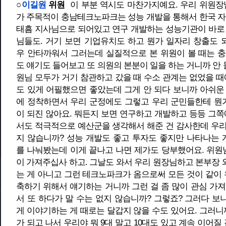
○
이길원
위원
이 부분 역시도 마찬가지예요. 우리 위원장
가 주목적이 충남테크노파크는 성능 개발을 통해서 한국 자
태흠 지사님으로 되어있고 연구 개발하는 성능기관이 바로 
님들도. 거기 보면 기업유치도 하고 뭔가 일자리 창출도 
우 안타까워서 그러는데 실질적으로 본 위원이 볼 때는 
도 얘기도 들어보고 또 의원의 본분이 일을 하는 거니까 안 
원님 모두가 거기 참관하고 갔을 때 수소 관계는 없었을 때
도 있게 어필했으면 좋았는데 그게 안 되다 보니까 아쉬운
에 정착하면서 우리 군정에도 그렇고 우리 군민들한테 뭔가
이 되진 않아요. 뭐든지 보면 연구하고 개발하고 등등 그쪽
서도 적극적으로 예산군을 생각해서 해준 건 감사한데 우리 
지 않습니까? 성능 개발도 좋고 투자도 좋지만 나타나는 
를 나눠봤는데 이게 끝나고 나면 제가도 당부했어요. 위원
이 가져주십사 하고. 그날도 와서 우리 원장님하고 본부장
는 게 아니고 그런 테크노파크가 옴으로써 모든 것이 같이 
축하기 위해서 얘기하는 거니까 그런 걸 좀 많이 관심 가
서 또 하다가 말 수는 없지 않습니까? 그렇죠? 그러다 
게 이야기하는 게 때로는 달갑지 않을 수도 있어요. 그러니
가 되고 나서 우리야 뭐 9대 말고 10대도 있고 계속 이