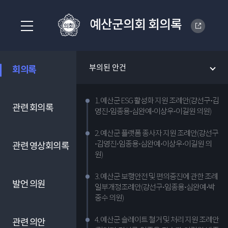
예산군의회 회의록
부의된 안건
회의록
1. 예산군 ESG 활성화 지원 조례안(강선구·김
관련 회의록
영진·임종용·심완예·이상우·이길원 의원)
2. 예산군 플랫폼 종사자 지원 조례안(강선구
·김영진·임종용·심완예·이상우·이길원 의
관련 영상회의록
원)
3. 예산군 보행안전 및 편의증진에 관한 조례
발언 의원
일부개정조례안(강선구·임종용·심완예·박
중수 의원)
4. 예산군 슬레이트 철거 및 처리 지원 조례안
관련 의안