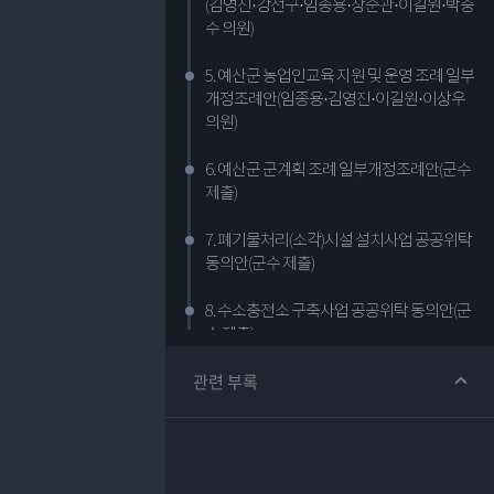
(김영진·강선구·임종용·장순관·이길원·박중
수 의원)
5. 예산군 농업인교육 지원 및 운영 조례 일부
개정조례안(임종용·김영진·이길원·이상우
의원)
6. 예산군 군계획 조례 일부개정조례안(군수
제출)
7. 폐기물처리(소각)시설 설치사업 공공위탁
동의안(군수 제출)
8. 수소충전소 구축사업 공공위탁 동의안(군
수 제출)
관련 부록
9. 전기차 충전시설 인프라 확충을 위한 공유
재산 내 영구시설물 축조 동의안(예산군 공
용주차타워)(군수 제출)
10. 예산군 특별교통수단 등의 운영에 관한