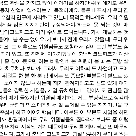
님도 관심을 가지고 많이 이야기를 하지만 쉬운 얘기로 우리
동차 산업에 일조하는 게 목적이에요. 물론 대표자가 우리 김
수철리 입구에 자리하고 있는데 목적은 하나예요. 우리 위원
되게끔 많은 지지기반이 구성되어야 하는데 못 되는 것이 매
충남테크노파크도 제가 수시로 드나듭니다. 가서 개발하는 것
들여다볼 수는 없어요. 가보니까 전에 우리가 갔을 때, 우리 위
예요. 그 이후로도 위원님들도 초청해서 같이 그런 부분도 심
 점이 있고, 또 전제에 이야기했듯이 충남테크노파크가 예산
 좀 살이 됐으면 하는 바람인데 본 위원이 볼 때는 금방 살
에 치우치다 보니까. 그래서 우리도 어차피 도 사업이고 도에
위원들 한 분 한 분 입에서는 또 중요한 부분들이 별도로 있
게 보이지 않느냐 하는데 제가 관계자하고도 심도 있게 얘기
님들의 강력한 지침을, 기업 유치하는 데 있어서도 관심을 많
 와서 얘기 들었지만 위원님 얘기하는 거는 부정적으로 생각하
우리 군정과 믹스 매칭돼서 잘 풀어질 수 있는 지지기반을 구
져주십사 하고 이야기했습니다. 아무튼 이 부분도 사업을 하면
보니까 환경과에서도 우리 위원님들의 질타라기보다도 좀 이렇
까 어차피 시작된 거기 때문에 마무리를 해야 되고 또 마무리
어질 겁니다. 그래서 충남테크노파크가 명실상부하게 우리 위원님