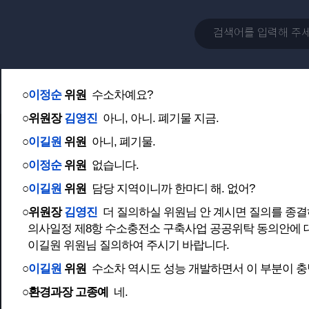
을 기울여 주시기 바랍니다.
○환경과장 고종예
네, 알겠습니다.
○
이길원
위원
이상입니다.
○위원장
김영진
더 질의하실 위원님 계십니까?
○
이정순
위원
수소차예요?
○위원장
김영진
아니, 아니. 폐기물 지금.
○
이길원
위원
아니, 폐기물.
○
이정순
위원
없습니다.
○
이길원
위원
담당 지역이니까 한마디 해. 없어?
○위원장
김영진
더 질의하실 위원님 안 계시면 질의를 종
의사일정 제8항 수소충전소 구축사업 공공위탁 동의안에 
이길원 위원님 질의하여 주시기 바랍니다.
○
이길원
위원
수소차 역시도 성능 개발하면서 이 부분이 
○환경과장 고종예
네.