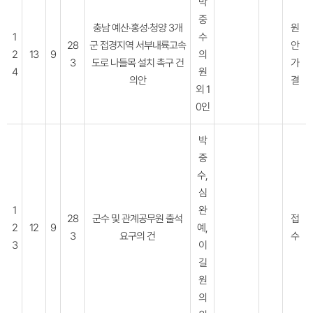
박
중
충남 예산·홍성·청양 3개
원
1
수
28
군 접경지역 서부내륙고속
안
2
13
9
의
3
도로 나들목 설치 촉구 건
가
4
원
의안
결
외 1
0인
박
중
수,
심
1
완
28
군수 및 관계공무원 출석
접
2
12
9
예,
3
요구의 건
수
3
이
길
원
의