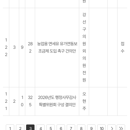
원
강
선
구
의
1
28
농업용 면세유 유가연동보
원
접
2
3
9
2
조금제 도입 촉구 건의안
외
수
2
의
원
전
원
1
오
1
32
2026년도 행정사무감사
2
2
현
0
5
특별위원회 구성 결의안
1
주
1
2
3
4
5
6
7
8
9
10