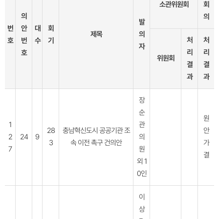
소관위원회
회
의
의
발
번
안
대
회
제목
의
처
처
호
번
수
기
자
리
리
호
위원회
결
결
과
과
장
순
원
1
관
28
충남혁신도시 공공기관 조
안
2
24
9
의
3
속 이전 촉구 건의안
가
7
원
결
외 1
0인
이
상