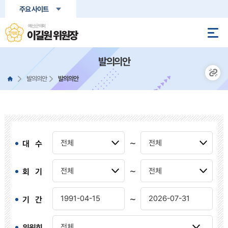
본문바로가기
주요 사이트
예산군의회
이길원 위원장
발의의안
발의의안
발의의안
~
대 수
~
회 기
~
기 간
위원회