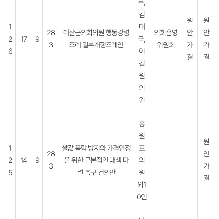
우,
김
원
원
1
태
28
예산군의회의원 행동강령
의회운영
안
안
2
17
9
금,
3
조례 일부개정조례안
위원회
가
가
6
이
결
결
길
원
의
원
홍
원
원
1
쌀값 폭락 방지와 가격안정
표
28
안
2
14
9
을 위한 근본적인 대책 마
의
3
가
5
련 촉구 건의안
원
결
외1
0인