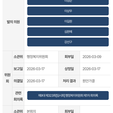
이정순
이상우
이길원
발의 의원
심완예
강선구
소관위
행정복지위원회
회부일
2026-03-09
보고일
2026-03-17
상정일
2026-03-17
위원
의결일
2026-03-17
처리 결과
원안가결
회
관련
제9대 제323회[임시회] 행정복지위원회 제1차 회의록
회의록
소관위
본회의
회부일