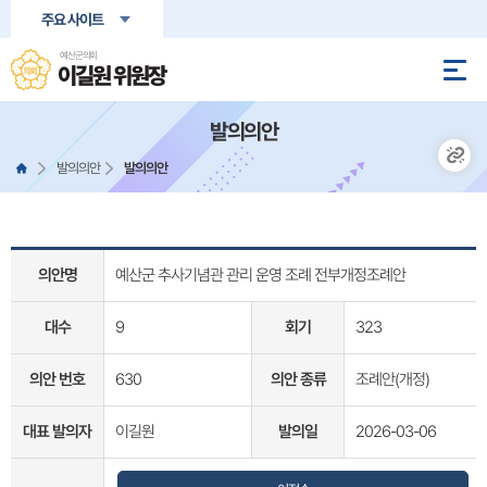
본문바로가기
주요 사이트
예산군의회
이길원 위원장
발의의안
발의의안
발의의안
의안명
예산군 추사기념관 관리 운영 조례 전부개정조례안
대수
9
회기
323
의안 번호
630
의안 종류
조례안(개정)
대표 발의자
이길원
발의일
2026-03-06