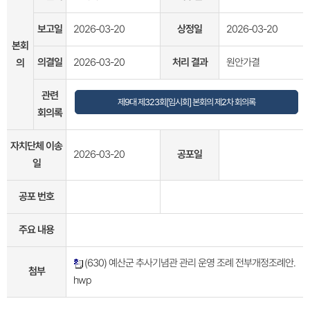
보고일
2026-03-20
상정일
2026-03-20
본회
의결일
2026-03-20
처리 결과
원안가결
의
관련
제9대 제323회[임시회] 본회의 제2차 회의록
회의록
자치단체 이송
2026-03-20
공포일
일
공포 번호
주요 내용
(630) 예산군 추사기념관 관리 운영 조례 전부개정조례안.
첨부
hwp