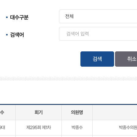
대수구분
검색어
검색
수
회기
의원명
9대
제295회 제1차
박중수
박중수의원 