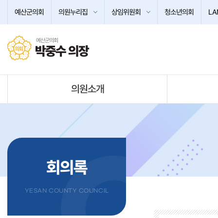
본문바로가기
예산군의회
의원누리집
상임위원회
청소년의회
LA
예산군의회
박중수 의장
의원소개
회의록
YESAN COUNTY COUNCIL