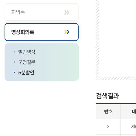
회의록
영상회의록
발언영상
군정질문
5분발언
검색결과
번호
대
2
제