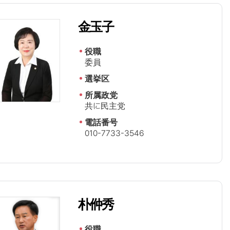
金玉子
役職
委員
選挙区
所属政党
共に民主党
電話番号
010-7733-3546
朴㑖秀
役職