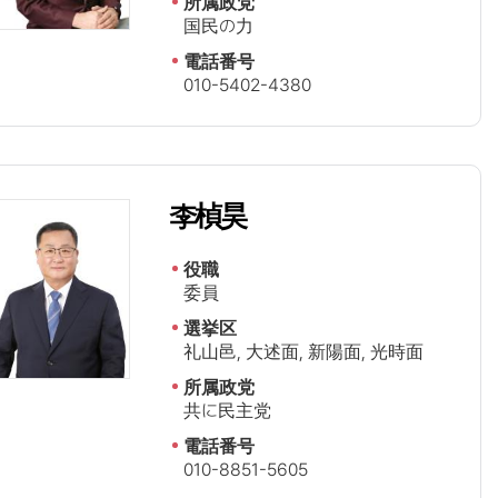
所属政党
国民の力
電話番号
010-5402-4380
李楨昊
役職
委員
選挙区
礼山邑, 大述面, 新陽面, 光時面
所属政党
共に民主党
電話番号
010-8851-5605