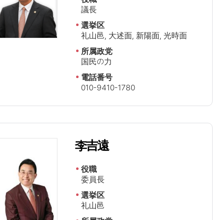
議長
選挙区
礼山邑, 大述面, 新陽面, 光時面
所属政党
国民の力
電話番号
010-9410-1780
李吉遠
役職
委員長
選挙区
礼山邑