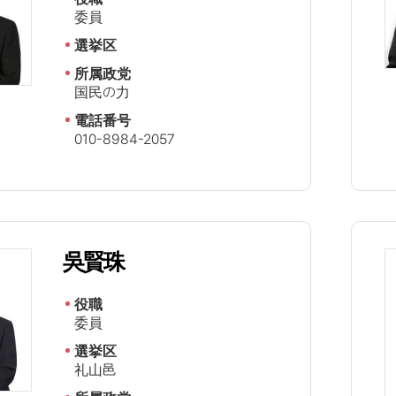
委員
選挙区
所属政党
国民の力
電話番号
010-8984-2057
吳賢珠
役職
委員
選挙区
礼山邑