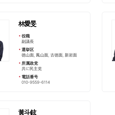
林愛旻
役職
副議長
選挙区
徳山面, 鳳山面, 古徳面, 新岩面
所属政党
共に民主党
電話番号
010-9559-6114
黃斗鉉