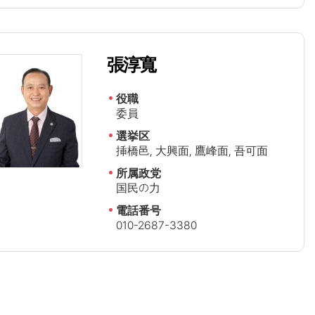
張淳寬
役職
委員
選挙区
挿橋邑, 大興面, 鷹峰面, 吾可面
所属政党
国民の力
電話番号
010-2687-3380