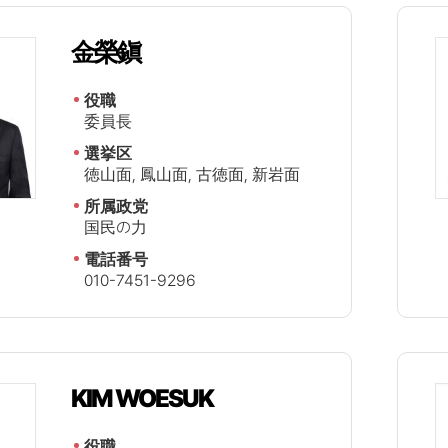
金榮鎭
役職
委員長
選挙区
徳山面, 鳳山面, 古徳面, 新岩面
所属政党
国民の力
電話番号
010-7451-9296
KIM WOESUK
役職