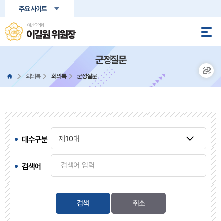
본문바로가기
주요 사이트
예산군의회
이길원 위원장
군정질문
회의록
회의록
군정질문
대수구분
검색어
검색