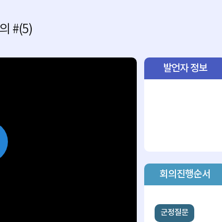
 #(5)
발언자 정보
lay
회의진행순서
ideo
군정질문