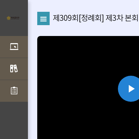
제309회[정례회] 제3차 본회의
P
V