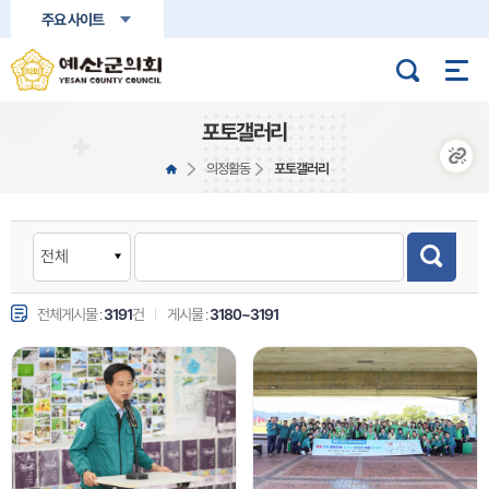
본문바로가기
주요 사이트
포토갤러리
의정활동
포토갤러리
전체게시물 :
3191
건
게시물 :
3180~3191