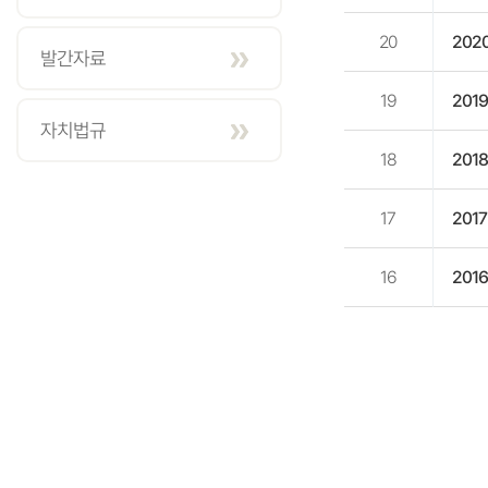
20
202
발간자료
19
201
자치법규
18
201
17
201
16
201