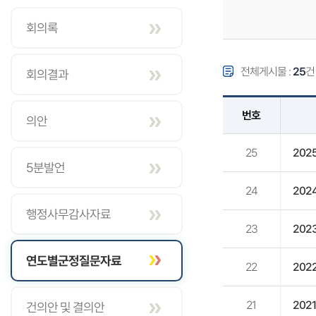
회의록
전체게시물 :
25
회의결과
번호
의안
25
202
5분발언
24
202
행정사무감사자료
23
202
연도별군정질문자료
22
202
21
202
건의안 및 결의안